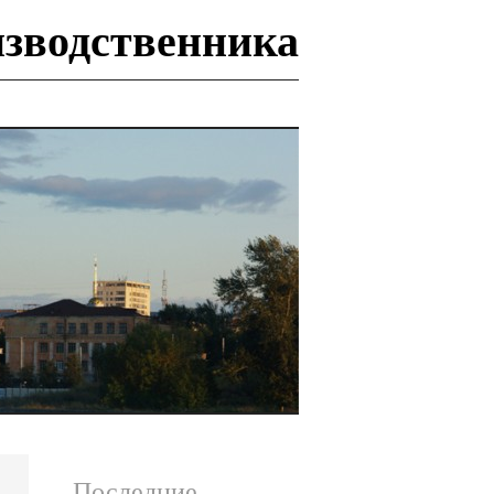
изводственника
И
Последние