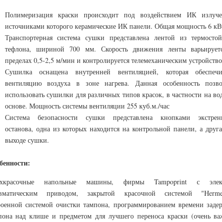
Полимеризация краски происходит под воздействием ИК излуче
источниками которого керамические ИК панели. Общая мощность 6 кВ
Транспортерная система сушки представлена лентой из термостой
тефлона, шириной 700 мм. Скорость движения ленты варьирует
пределах 0,5-2,5 м/мин и контролируется телемеханическим устройство
Сушилка оснащена внутренней вентиляцией, которая обеспечи
вентиляцию воздуха в зоне нагрева. Данная особенность позво
использовать сушилки для различных типов красок, в частности на во
основе. Мощность системы вентиляции 255 куб.м./час
Система безопасности сушки представлена кнопками экстрен
останова, одна из которых находится на контрольной панели, а друга
выходе сушки.
бенности:
хкрасочные напольные машины, фирмы Tampoprint с элек
вматическим приводом, закрытой красочной системой "Hermet
роенной системой очистки тампона, программированием времени заде
пона над клише и предметом для лучшего переноса краски (очень ва