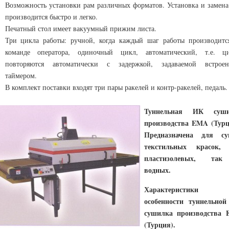
Возможность установки рам различных форматов. Установка и замена
производится быстро и легко.
Печатный стол имеет вакуумный прижим листа.
Три цикла работы: ручной, когда каждый шаг работы производитс
команде оператора, одиночный цикл, автоматический, т.е. ц
повторяются автоматически с задержкой, задаваемой встрое
таймером.
В комплект поставки входят три пары ракелей и контр-ракелей, педаль.
Туннельная ИК суши
производства EMA (Турц
Предназначена для с
текстильных красок,
пластизолевых, та
водных.
Характеристик
особенности туннельно
сушилка производства
(Турция).