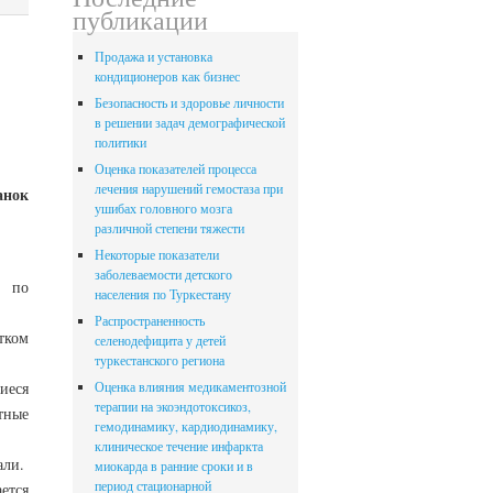
публикации
Продажа и установка
кондиционеров как бизнес
Безопасность и здоровье личности
в решении задач демографической
политики
Оценка показателей процесса
лечения нарушений гемостаза при
анок
ушибах головного мозга
различной степени тяжести
Некоторые показатели
заболеваемости детского
и по
населения по Туркестану
Распространенность
тком
селенодефицита у детей
туркестанского региона
иеся
Оценка влияния медикаментозной
терапии на экоэндотоксикоз,
тные
гемодинамику, кардиодинамику,
клиническое течение инфаркта
али.
миокарда в ранние сроки и в
период стационарной
ется