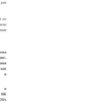
 рам
я по
иклы
нным
лка
ия).
ушки
 как
к и
и и
й ИК
 EMA