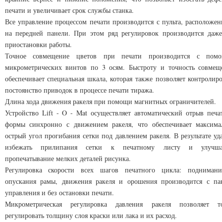
печати и увеличивает срок службы станка.
Все управление процессом печати производится с пульта, расположен
на передней панели. При этом ряд регулировок производится даже
приостановки работы.
Точное совмещение цветов при печати производится с пом
микрометрических винтов по 3 осям. Быстроту и точность совмещ
обеспечивает специальная шкала, которая также позволяет контролиро
постоянство приводок в процессе печати тиража.
Длина хода движения ракеля при помощи магнитных ограничителей.
Устройство Lift - O - Mat осуществляет автоматический отрыв печа
формы синхронно с движением ракеля, что обеспечивает максима
острый угол прогибания сетки под давлением ракеля. В результате уд
избежать прилипания сетки к печатному листу и улучша
пропечатывание мелких деталей рисунка.
Регулировка скорости всех шагов печатного цикла: подниман
опускания рамы, движения ракеля и орошения производится с па
управления и без остановки печати.
Микрометрическая регулировка давления ракеля позволяет т
регулировать толщину слоя краски или лака и их расход.