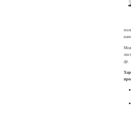
пол
нан
Мож
лис
др.
Хар
про