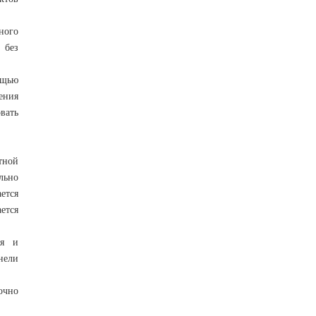
ного
 без
ощью
ения
вать
тной
льно
ается
ется
ия и
нели
очно