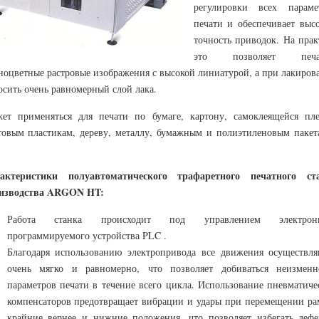
регулировки всех параме
печати и обеспечивает выс
точность приводок. На прак
это позволяет печат
ноцветные растровые изображения с высокой линиатурой, а при лакиров
осить очень равномерный слой лака.
ет применяться для печати по бумаге, картону, самоклеящейся пле
товым пластикам, дереву, металлу, бумажным и полиэтиленовым пакет
актеристики полуавтоматического трафаретного печатного ст
изводства ARGON HT:
Работа станка происходит под управлением электрон
программируемого устройства PLC .
Благодаря использованию электропривода все движения осуществля
очень мягко и равномерно, что позволяет добиваться неизменн
параметров печати в течение всего цикла. Использование пневматиче
компенсаторов предотвращает вибрации и удары при перемещении ра
крайние вернее и нижние положения, что позволяет избегать дефе