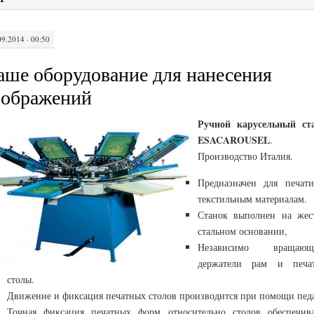
09.2014 · 00:50
аше оборудование для нанесения
зображений
Ручной карусельный ст
ESACAROUSEL
.
Производство Италия.
Предназначен для печат
текстильным материалам.
Станок выполнен на жес
стальном основании,
Независимо вращающ
держатели рам и печа
столы.
Движение и фиксация печатных столов производится при помощи пед
Точная фиксация печатных форм относительно столов обеспечива