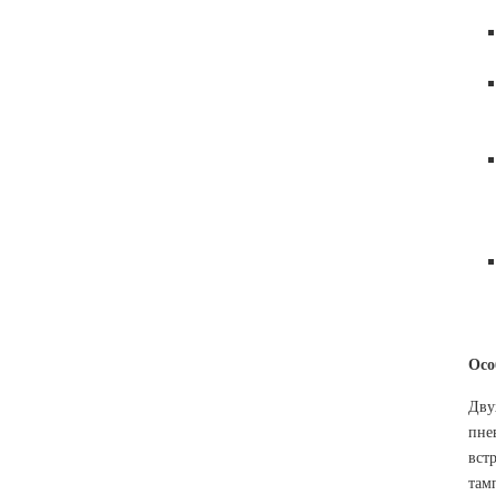
Осо
Дву
пне
вст
там