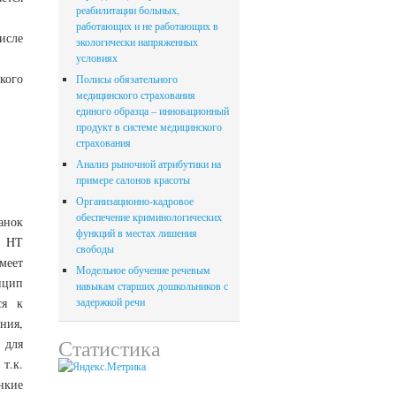
реабилитации больных,
работающих и не работающих в
исле
экологически напряженных
условиях
кого
Полисы обязательного
медицинского страхования
единого образца – инновационный
продукт в системе медицинского
страхования
Анализ рыночной атрибутики на
примере салонов красоты
Организационно-кадровое
обеспечение криминологических
анок
функций в местах лишения
 HT
свободы
ет
Модельное обучение речевым
нцип
навыкам старших дошкольников с
ся к
задержкой речи
ия,
Статистика
для
т.к.
нкие