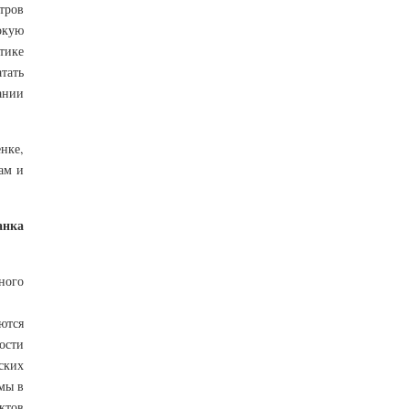
тров
окую
тике
ать
ании
нке,
ам и
анка
ного
ются
ости
ских
мы в
ктов