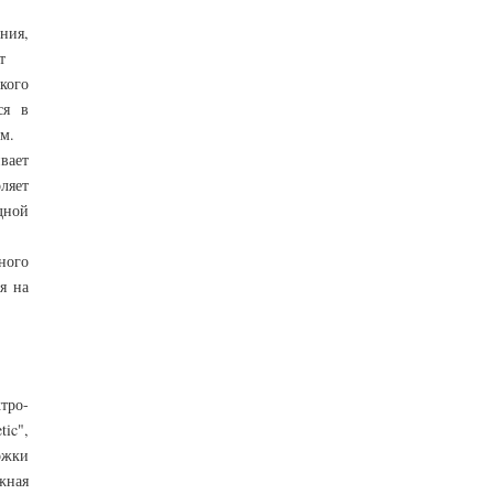
ния,
т
кого
ся в
м.
вает
ляет
дной
ного
я на
тро-
ic",
ржки
жная