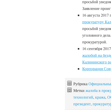
просьбой уведом
Заявление прои
16 августа 2017
прокуратуру Кал
просьбой уведом
уголовного дела
прокуратурой.
16 сентября 201
жалобой на безд
Калининского р
Корпорация Сов
Рубрика
Официальны
Метки
жалоба в прок
технологий
,
кража
,
О
президент
,
прокурату