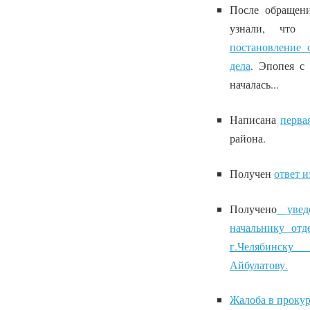
После обращен
узнали, что
постановление 
дела
. Эпопея с
началась...
Написана
перва
района.
Получен
ответ 
Получено
уведо
начальнику о
г.Челябинск
Айбулатову.
Жалоба в прокур