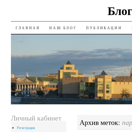
Блог
SKIP
ГЛАВНАЯ
НАШ БЛОГ
ПУБЛИКАЦИИ
TO
CONTENT
Личный кабинет
па
Архив меток:
Регистрация