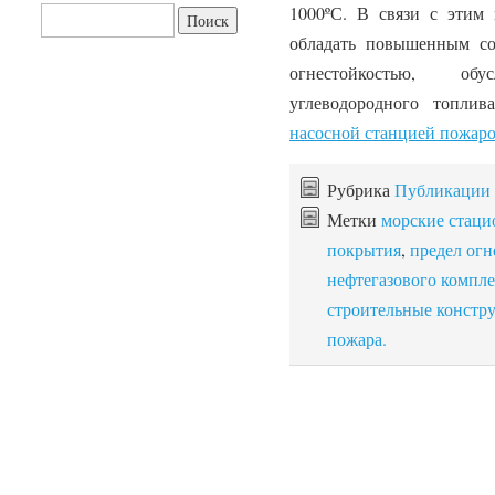
1000ºС. В связи с этим
Найти:
обладать повышенным со
огнестойкостью, об
углеводородного топлив
насосной станцией пожар
Рубрика
Публикации
Метки
морские стац
покрытия
,
предел огн
нефтегазового компле
строительные констр
пожара.