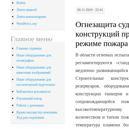
Войти
Лента записей
20.11.2019 · 22:41
Лента комментариев
Огнезащита су
WordPress.org
конструкций п
Главное меню
режиме пожара
Главная страница
В области огневых испыт
Наше оборудование для
полиграфии
регламентируются «стан
Наше оборудование для
медленно развивающийся
нанесения изображений
Строительные констру
Наше оборудование для
послепечатной подготовки
резервуаров, оборудова
Библиотека рекламиста
конструкции танкеров 
Рекламный юмор
сопровождающейся по
Работа с доменами
высокотемпературном
Кража имущества компании.
количеством и типом пож
Ход расследования.
температура пламени бо