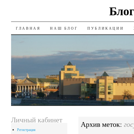
Блог
SKIP
ГЛАВНАЯ
НАШ БЛОГ
ПУБЛИКАЦИИ
TO
CONTENT
Личный кабинет
го
Архив меток:
Регистрация