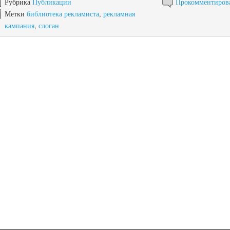
Рубрика
Публикации
Прокомментиров
Метки
библиотека рекламиста
,
рекламная
кампания
,
слоган