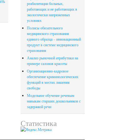
ать
реабилитации больных,
работающих и не работающих в
экологически напряженных
условиях
Полисы обязательного
медицинского страхования
единого образца – инновационный
продукт в системе медицинского
страхования
Анализ рыночной атрибутики на
примере салонов красоты
Организационно-кадровое
обеспечение криминологических
функций в местах лишения
свободы
Модельное обучение речевым
навыкам старших дошкольников с
задержкой речи
Статистика