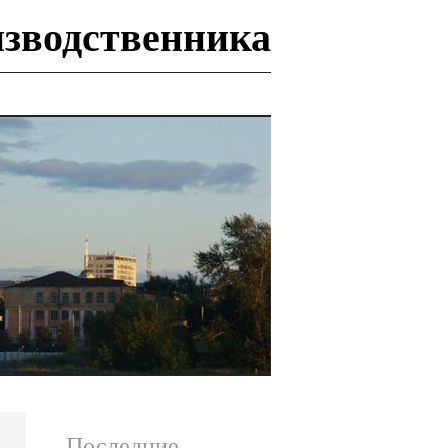
изводственника
И
Последние