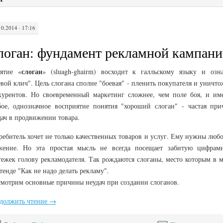
10.2014 · 17:16
логан: фундамент рекламной кампани
слоган
ятие «
» (sluagh-ghairm) восходит к галльскому языку и озна
евой клич". Цель слогана сполне "боевая" - пленить покупателя и уничт
курентов. Но своевременный маркетинг сложнее, чем поле боя, и им
бое, однозначное восприятие понятия "хороший слоган" - частая при
дач в продвижении товара.
ребитель хочет не только качественных товаров и услуг. Ему нужны люб
жение. Но эта простая мысль не всегда посещает забитую цифрам
тежек голову рекламодателя. Так рождаются слоганы, место которым в м
тенде "Как не надо делать рекламу".
смотрим основные причины неудач при создании слоганов.
должить чтение
→