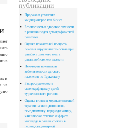
публикации
Продажа и установка
кондиционеров как бизнес
Безопасность и здоровье личности
и
в решении задач демографической
политики
чает
Оценка показателей процесса
ожить
лечения нарушений гемостаза при
енно
ушибах головного мозга
различной степени тяжести
чина
Некоторые показатели
заболеваемости детского
населения по Туркестану
овь и
Распространенность
и из
селенодефицита у детей
узее
туркестанского региона
Оценка влияния медикаментозной
терапии на экоэндотоксикоз,
гемодинамику, кардиодинамику,
клиническое течение инфаркта
миокарда в ранние сроки и в
период стационарной