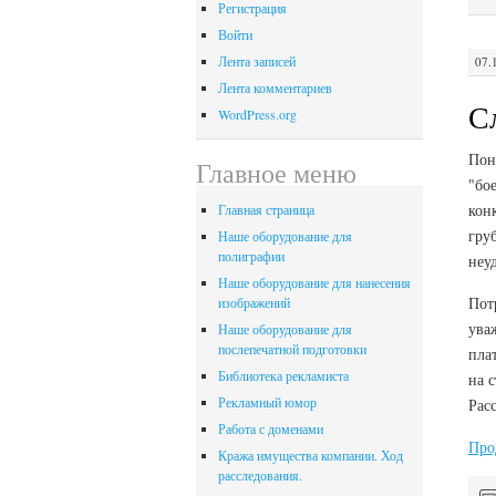
Регистрация
Войти
Лента записей
07.
Лента комментариев
С
WordPress.org
Пон
Главное меню
"бо
кон
Главная страница
гру
Наше оборудование для
полиграфии
неу
Наше оборудование для нанесения
Пот
изображений
ува
Наше оборудование для
послепечатной подготовки
пла
Библиотека рекламиста
на с
Рекламный юмор
Рас
Работа с доменами
Про
Кража имущества компании. Ход
расследования.