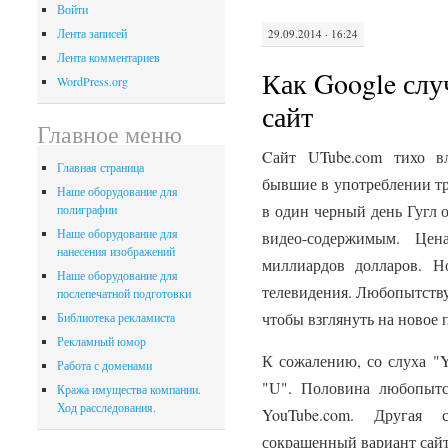
Войти
Лента записей
29.09.2014 · 16:24
Лента комментариев
Как Google слу
WordPress.org
сайт
Главное меню
Cайт UTube.com тихо вл
Главная страница
бывшие в употреблении тр
Наше оборудование для
в один черный день Гугл 
полиграфии
Наше оборудование для
видео-содержимым. Цен
нанесения изображений
миллиардов долларов. Н
Наше оборудование для
телевидения. Любопытству
послепечатной подготовки
чтобы взглянуть на новое 
Библиотека рекламиста
Рекламный юмор
К сожалению, со слуха "Y
Работа с доменами
"U". Половина любопыт
Кража имущества компании.
Ход расследования.
YouTube.com. Другая 
сокращенный вариант сайт