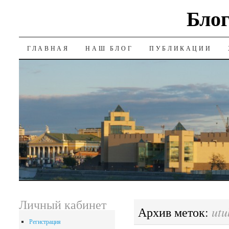
Блог
SKIP
ГЛАВНАЯ
НАШ БЛОГ
ПУБЛИКАЦИИ
TO
CONTENT
Личный кабинет
utu
Архив меток:
Регистрация