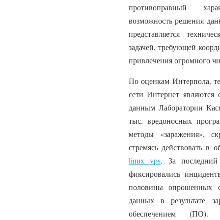
противоправный хара
возможность решения дан
представляется техниче
задачей, требующей коор
привлечения огромного чи
По оценкам Интерпола, те
сети Интернет являются 
данным Лаборатории Касп
тыс. вредоносных прогр
методы «заражения», ск
стремясь действовать в о
linux vps
. За последни
фиксировались инциденты
половины опрошенных с
данных в результате з
обеспечением (ПО). 