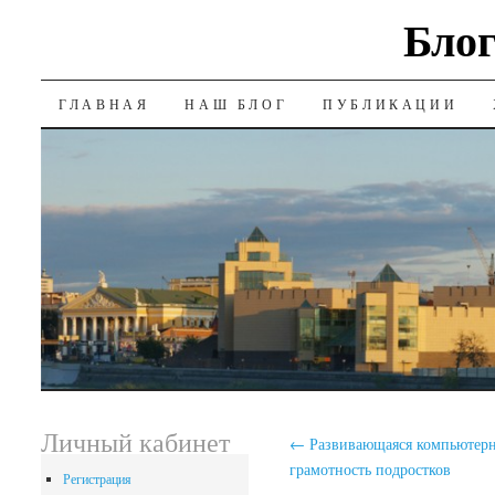
Блог
SKIP
ГЛАВНАЯ
НАШ БЛОГ
ПУБЛИКАЦИИ
TO
CONTENT
Личный кабинет
←
Развивающаяся компьютерн
грамотность подростков
Регистрация