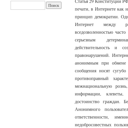
Статья 29 Конституции РФ
Найти:
печати, в Интернете как 
принцип демократии. Одн
Интернет между ра
вседозволенностью часто 
серьезным детерми
действительность и с
правонарушений. Интерне
анонимным при обмене 
сообщения носят сугубо
противоправный характ
межнациональную рознь,
информации, клеветы,
достоинство граждан. Бе
Анонимного пользоват
ответственности, имен
недобросовестных пользо