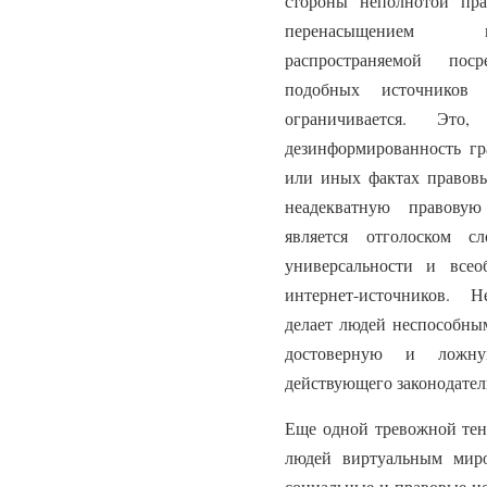
стороны неполнотой пр
перенасыщением п
распространяемой поср
подобных источников
ограничивается. Эт
дезинформированность гр
или иных фактах правовы
неадекватную правовую
является отголоском 
универсальности и все
интернет-источников. Н
делает людей неспособн
достоверную и ложну
действующего законодател
Еще одной тревожной тенд
людей виртуальным мир
социальные и правовые н