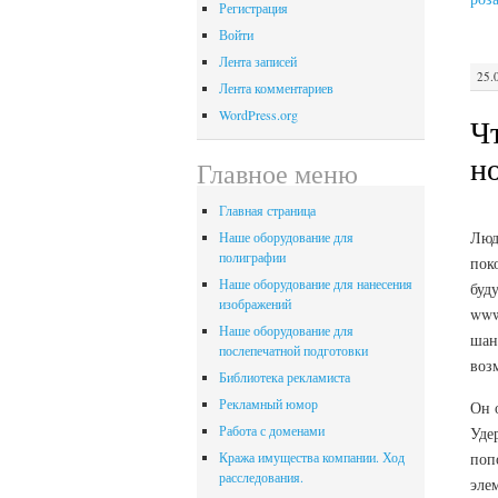
Регистрация
Войти
Лента записей
25.
Лента комментариев
WordPress.org
Ч
н
Главное меню
Главная страница
Люд
Наше оборудование для
полиграфии
пок
Наше оборудование для нанесения
буд
изображений
www
Наше оборудование для
шан
послепечатной подготовки
воз
Библиотека рекламиста
Рекламный юмор
Он 
Работа с доменами
Уде
поп
Кража имущества компании. Ход
расследования.
эле