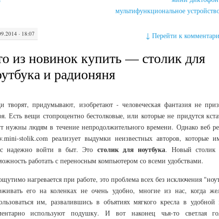
мультифункциональное устройств
09.2014 · 18:07
↓
Перейти к комментар
то из новинок купить — столик для
оутбука и радионяня
и творят, придумывают, изобретают - человеческая фантазия не приз
оя. Есть вещи стопроцентно бестолковые, или которые не придутся кста
ут нужны людям в течение непродолжительного времени. Однако веб ре
.mini-stolik.com реализует выдумки неизвестных авторов, которые и
столик для ноутбука
с надежно войти в быт. Это
. Новый столик 
можность работать с переносным компьютером со всеми удобствами.
ощутимо нагревается при работе, это проблема всех без исключения "ноу
рживать его на коленках не очень удобно, многие из нас, когда же
ользоваться им, развалившись в объятиях мягкого кресла в удобной 
ментарно используют подушку. И вот наконец чья-то светлая го