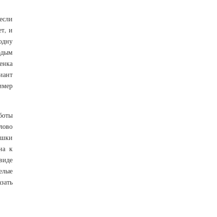
 если
ет, и
одну
одым
енка
иант
имер
боты
лово
рушки
на к
виде
елые
зать