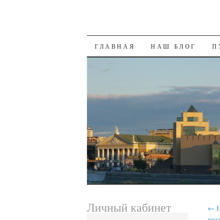
SKIP
ГЛАВНАЯ
НАШ БЛОГ
П
TO
CONTENT
Личный кабинет
←
Н
роз