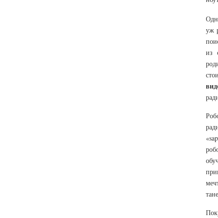
Одн
уж 
пои
из 
род
сто
вид
рад
Роб
рад
«sa
роб
обу
при
меч
тане
Пок