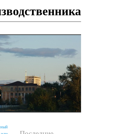
изводственника
И
нный
Последние
 или