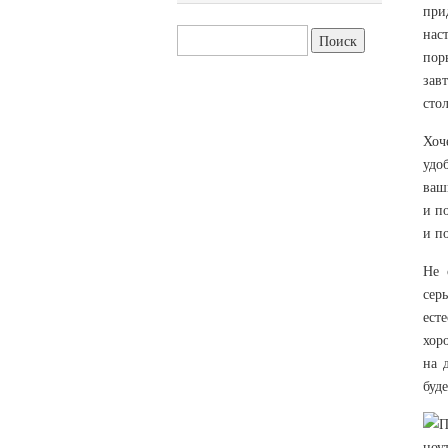
при
нас
Найти:
пор
зав
стол
Хоч
удо
ваш
и п
и п
Не 
сер
ест
хор
на 
буд