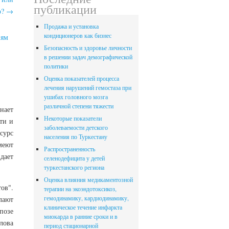
публикации
о?
→
Продажа и установка
кондиционеров как бизнес
иям
Безопасность и здоровье личности
в решении задач демографической
политики
Оценка показателей процесса
лечения нарушений гемостаза при
ушибах головного мозга
различной степени тяжести
нает
Некоторые показатели
ти и
заболеваемости детского
сурс
населения по Туркестану
меют
Распространенность
дает
селенодефицита у детей
туркестанского региона
Оценка влияния медикаментозной
тов".
терапии на экоэндотоксикоз,
гемодинамику, кардиодинамику,
лают
клиническое течение инфаркта
позе
миокарда в ранние сроки и в
лова
период стационарной