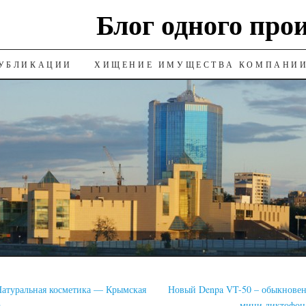
Блог одного про
УБЛИКАЦИИ
ХИЩЕНИЕ ИМУЩЕСТВА КОМПАНИ
атуральная косметика — Крымская
Новый Denpa VT-50 – обыкнове
а
мини диктофон