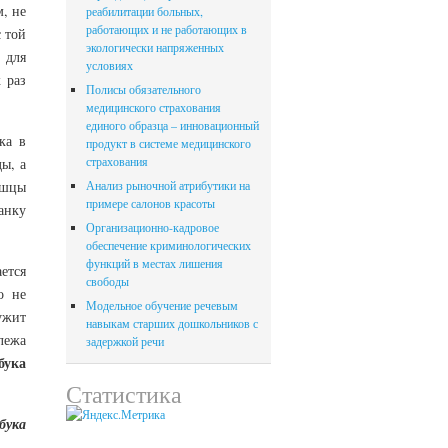
м, не
реабилитации больных,
работающих и не работающих в
с той
экологически напряженных
 для
условиях
 раз
Полисы обязательного
медицинского страхования
единого образца – инновационный
ка в
продукт в системе медицинского
страхования
ы, а
ышцы
Анализ рыночной атрибутики на
примере салонов красоты
санку
Организационно-кадровое
обеспечение криминологических
функций в местах лишения
ется
свободы
о не
Модельное обучение речевым
ужит
навыкам старших дошкольников с
лежа
задержкой речи
бука
Статистика
ука