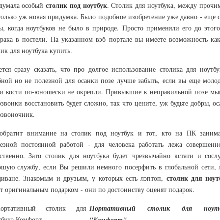
столик под ноутбук
думала особый
. Столик для ноутбука, между прочи
только уж новая придумка. Было подобное изобретение уже давно - еще 
ы, когда ноутбуков не было в природе. Просто применяли его до этого
трака в постели. На указанном вэб портале вы имеете возможность как
ик для ноутбука купить.
ется сразу сказать, что про долгое использование столика для ноутбу
бной но не полезной для осанки позе лучше забыть, если вы еще молод
и кости по-юношески не окрепли. Привыкшие к неправильной позе м
озвонки восстановить будет сложно, так что цените, уж будьте добры, о
озвоночник.
обратит внимание на столик под ноутбук и тот, кто на ПК занима
ьезной постоянной работой - для человека работать лежа совершенн
ественно. Зато столик для ноутбука будет чрезвычайно кстати и сосл
ошую службу, если Вы решили немного посерфить в глобальной сети, 
столик для ноут
диване. Знакомым и друзьям, у которых есть лэптоп,
ет оригинальным подарком - они по достоинству оценят подарок.
Портативный столик для ноутб
"Комфорт"