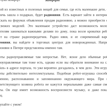
ой из известных и полезных вещей для семьи, где есть маленькие дети,
радионяня
речь зашла о подарках, будет
. Есть вариант зайти в интерн
скать на форумах объявления продам радионяню, а можно приобрести 
свежих моделей. Это маленькое устройство даст возможность мол
ителям заниматься важными делами по дому, пока возле кроватки реб
ит на страже радиопередатчик. Радио няня, и ее современный вар
еоняня
, вы найдете в торговых центрах для новорожденных. Напр
ионяни в Питере представлены именно там.
оты радиоуправляемые там непростые. Нет, ясное дело обычные ро
иоуправляемые там тоже есть, однако если вы обратили внимание на с
pien» в адресе портала, то уже вероятно догадались, в чем дело. Эти иг
оты действительно интеллектуальны. Подобная робот-игрушка способ
чению, распознаванию и запоминанию окружающего мира. При 
ветствующего хозяина робота не кажутся нереальными даже самые см
ты. Он еще имеет возможность воспроизвести музыку, и даже пока
ц.
упайте с умом!