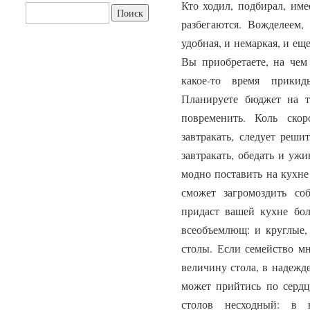
Кто ходил, подбирал, име
Найти:
разбегаются. Вожделеем,
удобная, и немаркая, и е
Вы приобретаете, на чем 
какое-то время прикид
Планируете бюджет на т
повременить. Коль ско
завтракать, следует реши
завтракать, обедать и ужи
модно поставить на кухне
сможет загромоздить со
придаст вашей кухне бо
всеобъемлющ: и круглые,
столы. Если семейство мн
величину стола, в надежд
может прийтись по сердц
столов несходный: в 