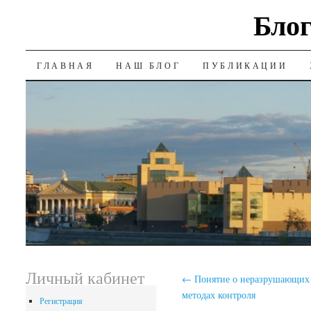
Блог
SKIP
ГЛАВНАЯ
НАШ БЛОГ
ПУБЛИКАЦИИ
TO
CONTENT
Личный кабинет
←
Понятие о неразрушающих
методах контроля
Регистрация