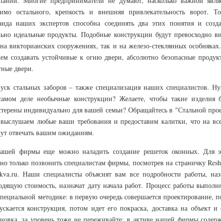
пании. Многие предприниматели не думают, насколько важной являе
имо остального, крепкость и внешняя привлекательность ворот. То
анда наших экспертов способна соединять два этих понятия и созда
льно идеальные продукты. Подобные конструкции будут превосходно ви
 на викторианских сооружениях, так и на железо-стеклянных особняках
ем создавать устойчивые к огню двери, абсолютно безопасные продук
тные двери.
уск стальных заборов – также специализация наших специалистов. Н
самом деле необычные конструкции? Желаете, чтобы такие изделия 
стерены индивидуально для вашей семьи? Обращайтесь в "Стальной прое
выслушаем любые ваши требования и предоставим калитки, что на все
нут отвечать вашим ожиданиям.
ашей фирмы еще можно наладить создание решеток оконных. Для э
но только позвонить специалистам фирмы, посмотрев на страничку Reshe
kva.ru. Наши специалисты объяснят вам все подробности работы, наз
одящую стоимость, назначат дату начала работ. Процесс работы выполня
специальной методике: в первую очередь совершается проектирование, п
ускается конструкция, потом идет его покраска, доставка на объект и 
ановка. за уровень тоже не переживайте: в активе нашей фирмы содерж