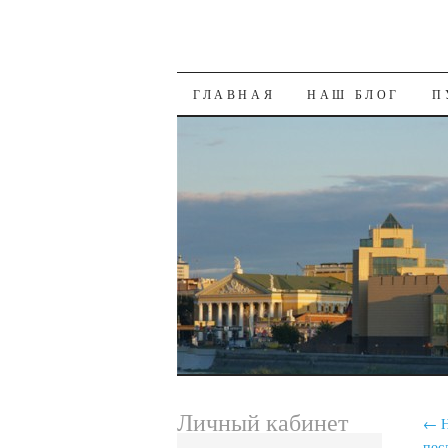
SKIP
ГЛАВНАЯ
НАШ БЛОГ
П
TO
CONTENT
Личный кабинет
←
Н
пос