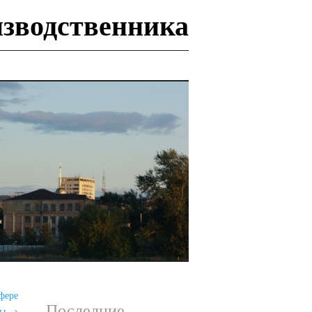
изводственника
И
фере
Последние
ры
→