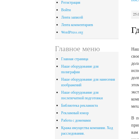
Регистрация
Войти
25.
Лента записей
Лента комментариев
Гд
WordPress.org
Главное меню
На
сво
Главная страница
дол
Наше оборудование для
исп
полиграфии
дол
Наше оборудование для нанесения
это
изображений
экс
Наше оборудование для
послепечатной подготовки
ком
Библиотека рекламиста
мех
Рекламный юмор
В п
Работа с доменами
при
Кража имущества компании. Ход
вам
расследования.