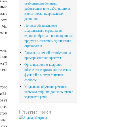
тся,
реабилитации больных,
лько
работающих и не работающих в
вать
экологически напряженных
условиях
сеть
Полисы обязательного
. Мы
медицинского страхования
ты и
единого образца – инновационный
продукт в системе медицинского
страхования
ужны
Анализ рыночной атрибутики на
были
примере салонов красоты
кт"!
Организационно-кадровое
 сто
обеспечение криминологических
функций в местах лишения
свободы
того
Модельное обучение речевым
навыкам старших дошкольников с
tki-
задержкой речи
овут
ется
Статистика
отом
сама
атся