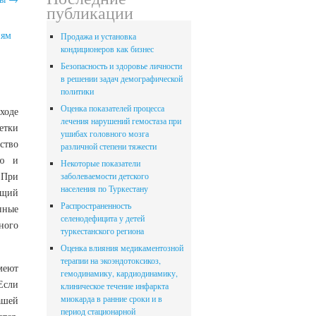
публикации
иям
Продажа и установка
кондиционеров как бизнес
Безопасность и здоровье личности
в решении задач демографической
политики
Оценка показателей процесса
ходе
лечения нарушений гемостаза при
етки
ушибах головного мозга
ство
различной степени тяжести
ью и
Некоторые показатели
 При
заболеваемости детского
населения по Туркестану
ящий
Распространенность
нные
селенодефицита у детей
ного
туркестанского региона
Оценка влияния медикаментозной
терапии на экоэндотоксикоз,
меют
гемодинамику, кардиодинамику,
Если
клиническое течение инфаркта
миокарда в ранние сроки и в
ашей
период стационарной