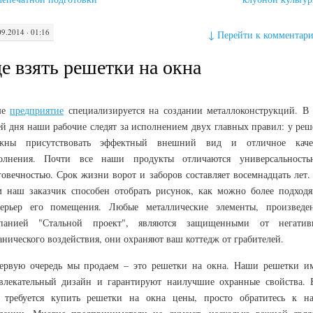
09.2014 · 01:16
↓
Перейти к комментар
е взять решетки на окна
ше
предприятие
специализируется на создании металлоконструкций. В 
ей дня наши рабочие следят за исполнением двух главных правил: у реш
жны присутствовать эффектный внешний вид и отличное каче
олнения. Почти все наши продукты отличаются универсальност
говечностью. Срок жизни ворот и заборов составляет восемнадцать лет.
м наш заказчик способен отобрать рисунок, как можно более подход
терьер его помещения. Любые металлические элементы, произведе
панией "Стальной проект", являются защищенными от негатив
анического воздействия, они охраняют ваш коттедж от грабителей.
ервую очередь мы продаем – это решетки на окна. Наши решетки и
влекательный дизайн и гарантируют наилучшие охранные свойства. 
 требуется купить решетки на окна цены, просто обратитесь к н