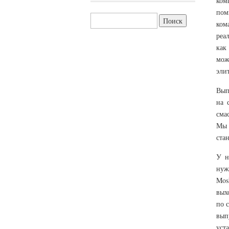
ком
пом
Найти:
ком
реа
как
мож
эли
Вып
на 
сма
Мы 
ста
У н
нуж
Mos
вых
по 
вып
уст