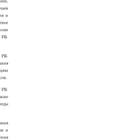
нии,
учаев
ия и
твие
изме
 PR-
 PR-
дания
дачи
оля.
 PR-
акже
реды
ания
ая и
ения