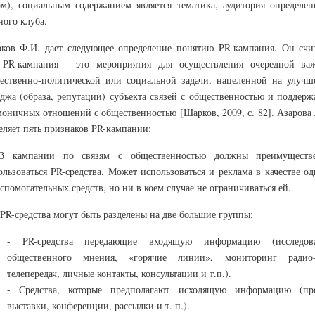
ом), социальным содержанием является тематика, аудитория определен
ного клуба.
ков Ф.И. дает следующее определение понятию PR-кампания. Он счит
 PR-кампания - это мероприятия для осуществления очередной ва
ественно-политической или социальной задачи, нацеленной на улучш
джа (образа, репутации) субъекта связей с общественностью и поддерж
моничных отношений с общественностью [Шарков, 2009, с. 82]. Азарова 
еляет пять признаков PR-кампании:
В кампании по связям с общественностью должны преимуществ
ользоваться PR-средства. Может использоваться и реклама в качестве о
спомогательных средств, но ни в коем случае не ограничиваться ей.
 PR-средства могут быть разделены на две большие группы:
- PR-средства передающие входящую информацию (исследов
общественного мнения, «горячие линии», мониторинг ради
телепередач, личные контакты, консультации и т.п.).
- Средства, которые предполагают исходящую информацию (пре
выставки, конференции, рассылки и т. п.).