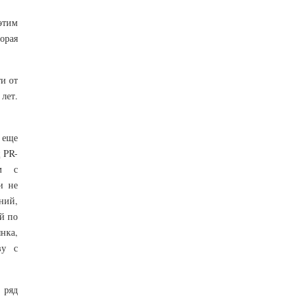
этим
орая
и от
лет.
 еще
 PR-
ям с
и не
ний,
й по
нка,
ву с
 ряд