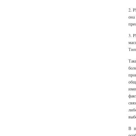
2. 
она
пре
3. 
мас
Тип
Так
бол
про
общ
име
фак
свя
либ
выбо
В п
осо