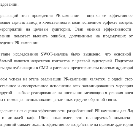
ледований.
ершающий этап проведения PR-кампании - оценка ее эффективнос
воляет сделать вывод о качественном и количественном эффекте воздейс
мероприятий на целевые аудитории. Этап оценки эффективности
пании помогает выявить ошибки, допущенные на предыдущих эт
ведения PR-кампании.
этапе исследования SWOT-анализа было выявлено, что основной
блемой является недостаток контактов с целевой аудиторией. Подготов
сты для публикации в СМИ и рассылок представителям целевых аудитори
огом успеха на этапе реализации PR-кампании является, с одной стор
ественное и своевременное исполнение всех запланированных мероприя
 другой - гибкое реагирование на постоянно меняющиеся условия вне
ды с помощью использования различных средств обратной связи.
дварительная оценка эффективности разработанной PR-кампании для Ла
 и ди-джей кафе Ultra показывает, что планируемый комплекс
оприятий сможет оказать эффективное воздействие на целевые аудитории