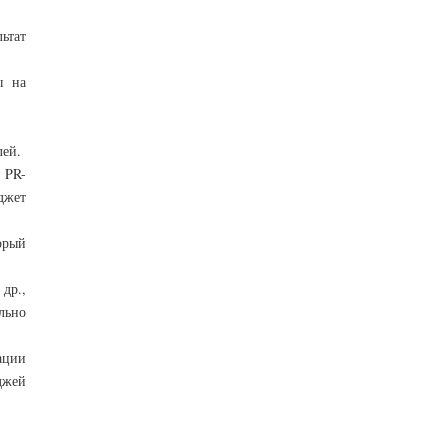
ьтат
ы на
лей.
 PR-
джет
орый
др.,
льно
ации
джей