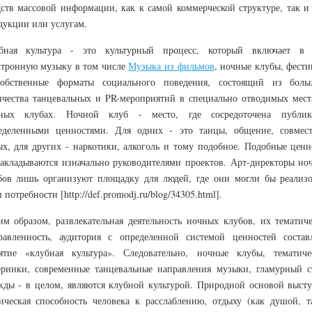
дств массовой информации, как к самой коммерческой структуре, так и 
дукции или услугам.
бная культура - это культурный процесс, который включает в 
ктронную музыку в том числе
Музыка из фильмов
, ночные клубы, фести
обственные форматы социального поведения, состоящий из боль
ичества танцевальных и PR-мероприятий в специально отводимых мест
ных клубах. Ночной клуб - место, где сосредоточена публи
еделенными ценностями. Для одних - это танцы, общение, совмес
ых, для других - наркотики, алкоголь и тому подобное. Подобные ценн
закладываются изначально руководителями проектов. Арт-директоры но
бов лишь организуют площадку для людей, где они могли бы реализо
 потребности [http://def.promodj.ru/blog/34305.html].
им образом, развлекательная деятельность ночных клубов, их тематиче
равленность, аудитория с определенной системой ценностей состав
ятие «клубная культура». Следовательно, ночные клубы, тематиче
еринки, современные танцевальные направления музыки, гламурный с
жды - в целом, являются клубной культурой. Природной основой высту
ическая способность человека к расслаблению, отдыху (как душой, т