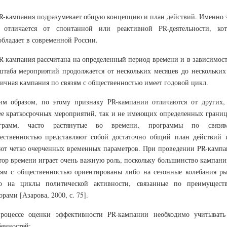
PR-кампания подразумевает общую концепцию и план действий. Именно 
 отличается от спонтанной или реактивной PR-деятельности, кот
обладает в современной России.
PR-кампания рассчитана на определенный период времени и в зависимост
штаба мероприятий продолжается от нескольких месяцев до нескольких 
ичная кампания по связям с общественностью имеет годовой цикл.
им образом, по этому признаку PR-кампании отличаются от других,
ее краткосрочных мероприятий, так и не имеющих определенных границ
грамм, часто растянутые во времени, программы по связ
ественностью представляют собой достаточно общий план действий 
ют четко очерченных временных параметров. При проведении PR-кампа
тор времени играет очень важную роль, поскольку большинство кампани
зям с общественностью ориентированы либо на сезонные колебания ры
о на циклы политической активности, связанные по преимущест
рами [Азарова, 2000, с. 75].
роцессе оценки эффективности PR-кампании необходимо учитывать
бенностей: