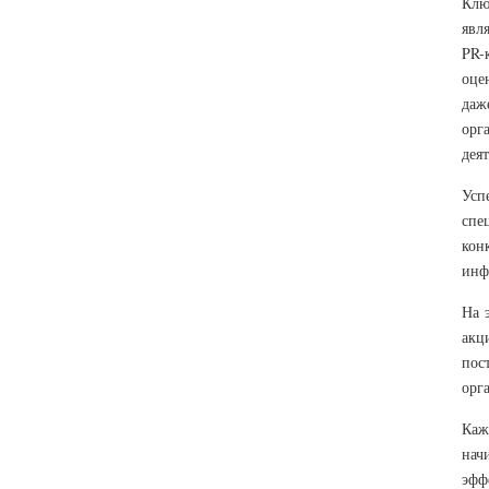
Клю
явл
PR-
оце
даж
орг
дея
Усп
спе
кон
инф
На 
акц
пос
орг
Каж
нач
эфф