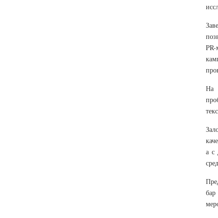
исс
Зав
поз
PR-
кам
про
На 
про
тек
Зал
кач
а с
сре
Пре
бар
мер