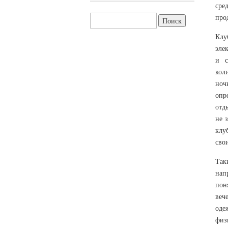
сре
про
Найти:
Клу
эле
и с
кол
ноч
опр
отд
не 
клу
свои
Так
нап
пон
веч
оде
физ