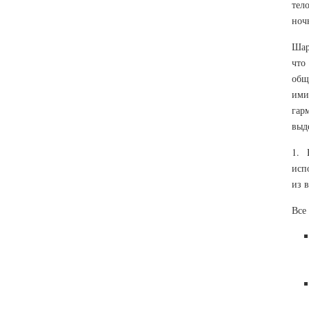
тел
ноч
Шар
что
общ
ими
гар
выд
1. 
исп
из в
Все