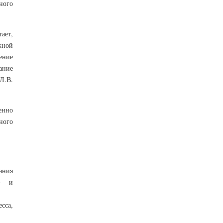
ного
ает,
жной
ение
ание
Л.В.
енно
дного
ания
о- и
сса,