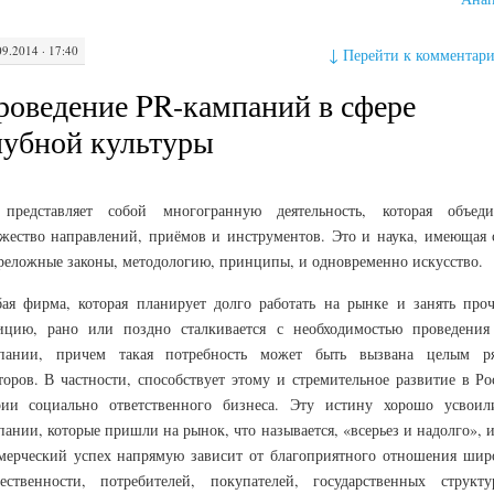
09.2014 · 17:40
↓
Перейти к комментар
роведение PR-кампаний в сфере
лубной культуры
представляет собой многогранную деятельность, которая объеди
жество направлений, приёмов и инструментов. Это и наука, имеющая 
реложные законы, методологию, принципы, и одновременно искусство.
ая фирма, которая планирует долго работать на рынке и занять про
ицию, рано или поздно сталкивается с необходимостью проведения
пании, причем такая потребность может быть вызвана целым р
торов. В частности, способствует этому и стремительное развитие в Ро
рии социально ответственного бизнеса. Эту истину хорошо усвоил
пании, которые пришли на рынок, что называется, «всерьез и надолго», 
мерческий успех напрямую зависит от благоприятного отношения шир
ественности, потребителей, покупателей, государственных структ