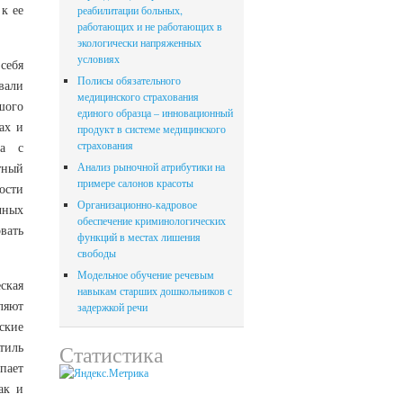
к ее
реабилитации больных,
работающих и не работающих в
экологически напряженных
условиях
себя
Полисы обязательного
вали
медицинского страхования
шого
единого образца – инновационный
ах и
продукт в системе медицинского
страхования
ка с
тный
Анализ рыночной атрибутики на
примере салонов красоты
ости
Организационно-кадровое
чных
обеспечение криминологических
вать
функций в местах лишения
свободы
Модельное обучение речевым
ская
навыкам старших дошкольников с
ляют
задержкой речи
ские
тиль
Статистика
пает
ак и