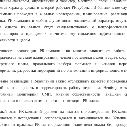
чевым фактором, определяющим характер, масштаб и сроки PR-кампа
яется характер среды, в которой работает PR-субъект. В большинстве сл
кампания проходит в 4 этапа: исследование, планирование, реализац
нка. PR-кампания в любом случае носит комплексный характер, отсутс
е одного из этапов будет свидетельствовать о непрофессионал
анизаторов и приведет к значительному снижению эффективности
тельности в целом.
ешность реализации PR-кампании во многом зависит от работы
циалистов на этапе планирования: четкой постановки целей и задач, соз
кретного плана, правильного выбора форматов и каналов пере
ормации, разработки мероприятий по оптимизации информационного п
этапе реализации PR-кампании важно отслеживать качество проведения
ий, контролировать и корректировать работу персонала. Необходим т
тоянный мониторинг СМИ, мнения общественности, внешней с
анизации в поисках возможности оптимизации PR-плана.
дый этап PR-кампаний должен начинаться с исследования. PR-камп
инается с исследования, сопровождается и заканчивается им. Успешн
ективная практика PR на современном этапе невозможна без провед