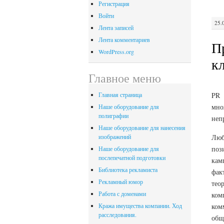
Регистрация
Войти
25.
Лента записей
Лента комментариев
П
WordPress.org
к
Главное меню
PR 
Главная страница
мно
Наше оборудование для
полиграфии
неп
Наше оборудование для нанесения
Люб
изображений
поз
Наше оборудование для
послепечатной подготовки
кам
Библиотека рекламиста
фак
Рекламный юмор
тео
Работа с доменами
ком
ком
Кража имущества компании. Ход
расследования.
общ