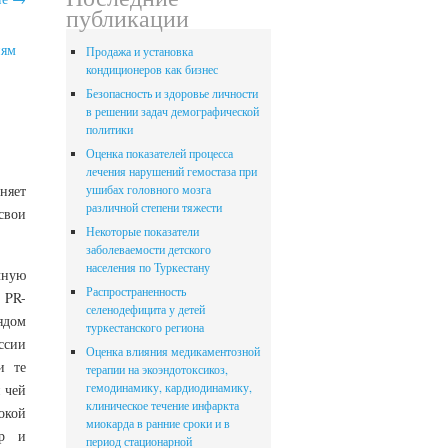
публикации
иям
Продажа и установка
кондиционеров как бизнес
Безопасность и здоровье личности
в решении задач демографической
политики
Оценка показателей процесса
лечения нарушений гемостаза при
няет
ушибах головного мозга
различной степени тяжести
свои
Некоторые показатели
заболеваемости детского
населения по Туркестану
чную
Распространенность
 PR-
селенодефицита у детей
ядом
туркестанского региона
ссии
Оценка влияния медикаментозной
и те
терапии на экоэндотоксикоз,
гемодинамику, кардиодинамику,
и чей
клиническое течение инфаркта
окой
миокарда в ранние сроки и в
ур и
период стационарной