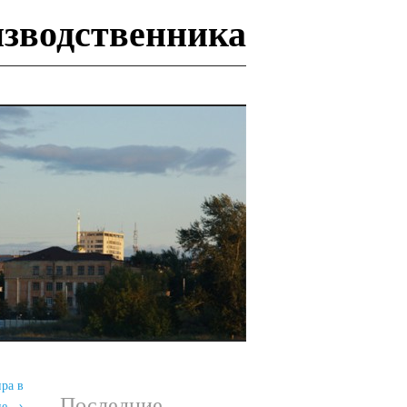
изводственника
И
ира в
Последние
пе
→