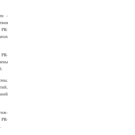
ти -
твия
 PR-
апах
 PR-
лены
й.
оны,
тий,
шней
унж-
 PR-
.