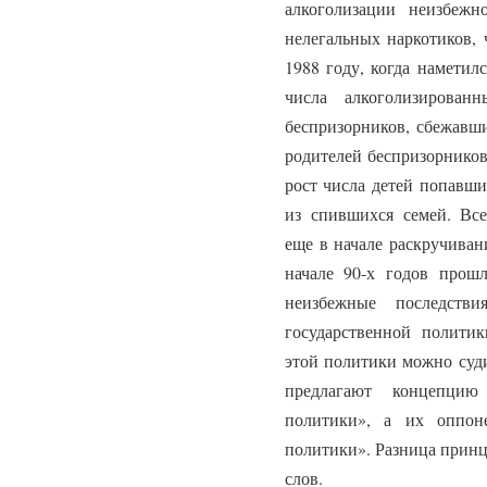
алкоголизации неизбежн
нелегальных наркотиков, 
1988 году, когда наметил
числа алкоголизирова
беспризорников, сбежавши
родителей беспризорников
рост числа детей попавши
из спившихся семей. Все
еще в начале раскручивани
начале 90-х годов прош
неизбежные последстви
государственной полити
этой политики можно суди
предлагают концепцию 
политики», а их оппоне
политики». Разница принци
слов.