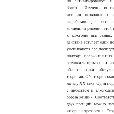
но активизировалось и
болезни. Изучение опы
истории позволило при
выработано две основн
концепции решения этой 
к алкоголю два разных 
действие вступает один по
уменьшаются все последст
подходе положительных
результаты прямо против
обе политики обслуж
теориями. Обе теории око
началу ХХ века. Один под
с пьянством и алкоголиз
образа жизни». Соответст
двух позиций, можно наз
«теорией трезвости». Те