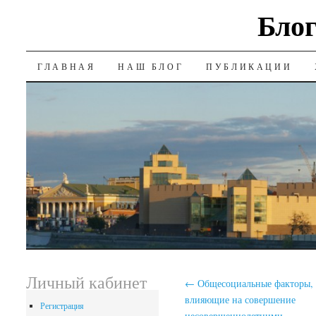
Блог
SKIP
ГЛАВНАЯ
НАШ БЛОГ
ПУБЛИКАЦИИ
TO
CONTENT
Личный кабинет
←
Общесоциальные факторы,
влияющие на совершение
Регистрация
несовершеннолетними