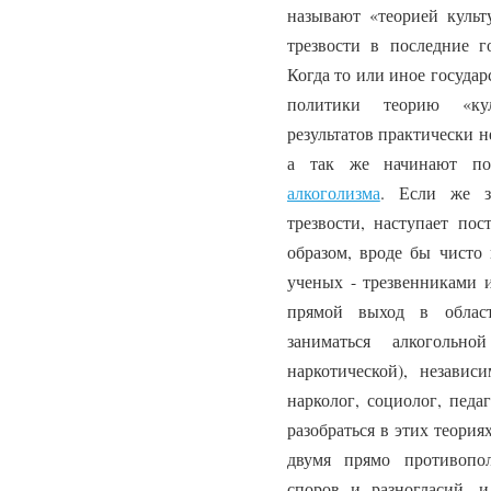
называют «теорией культ
трезвости в последние г
Когда то или иное государ
политики теорию «кул
результатов практически н
а так же начинают по
алкоголизма
. Если же з
трезвости, наступает по
образом, вроде бы чисто
ученых - трезвенниками 
прямой выход в област
заниматься алкогольн
наркотической), незави
нарколог, социолог, педа
разобраться в этих теория
двумя прямо противопо
споров и разногласий, и