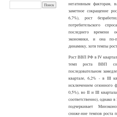
негативным факторам, 
Найти:
заметное сокращение рос
6,7%), рост безработ
потребительского спро
последнего времени ос
экономики, и она по-п
динамику, хотя темпы рост
Рост ВВП РФ в IV квартале
темп роста ВВП сос
последовательном замедле
квартале, 6,2% - в III к
исключением сезонного фа
0,5%), во II и III кварта
соответственно), однако в 
подчеркивает Минэконо
сниже-ние темпов роста п