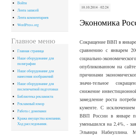
Войти
10.10.2014 · 02:24
Лента записей
Лента комментариев
Экономика Росс
WordPress.org
Главное меню
Сокращение ВВП в январе 
сравнению с январем 20
Главная страница
социально-экономическог
Наше оборудование для
полиграфии
опубликованном на сайт
Наше оборудование для
причинами экономическог
нанесения изображений
значи-тельное сокраще
Наше оборудование для
послепечатной подготовки
снижение инвестиционной 
Библиотека рекламиста
замедление роста потреби
Рекламный юмор
кументе. С исключением 
Работа с доменами
ВВП России в январе п
Кража имущества компании.
уменьшился на 2,4%, - за
Ход расследования.
Эльвира Набиуллина. М