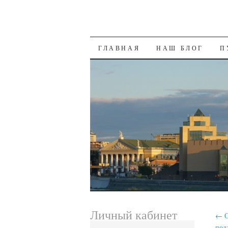
SKIP
ГЛАВНАЯ
НАШ БЛОГ
П
TO
CONTENT
Личный кабинет
←
С
под