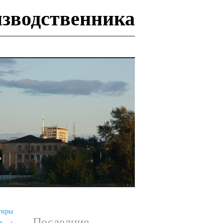
изводственника
И
тиры
Последние
т.
→