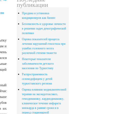
публикации
иям
Продажа и установка
кондиционеров как бизнес
Безопасность и здоровье личности
в решении задач демографической
политики
Оценка показателей процесса
ытку
лечения нарушений гемостаза при
ам и
ушибах головного мозга
чень
различной степени тяжести
ился
Некоторые показатели
ьные
заболеваемости детского
населения по Туркестану
ющей
Распространенность
селенодефицита у детей
туркестанского региона
нный
Оценка влияния медикаментозной
ейчас
терапии на экоэндотоксикоз,
льше
гемодинамику, кардиодинамику,
убов
клиническое течение инфаркта
миокарда в ранние сроки и в
и их
период стационарной