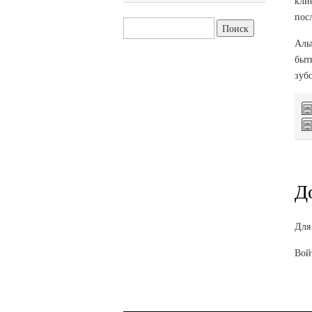
кли
пос
Найти:
Аль
быт
зубо
Д
Для
Вой