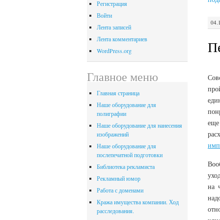
Регистрация
Войти
04.
Лента записей
Лента комментариев
П
WordPress.org
Главное меню
Сов
про
Главная страница
еди
Наше оборудование для
пон
полиграфии
еще
Наше оборудование для нанесения
рас
изображений
имп
Наше оборудование для
послепечатной подготовки
Воо
Библиотека рекламиста
ухо
Рекламный юмор
на 
Работа с доменами
над
Кража имущества компании. Ход
отн
расследования.