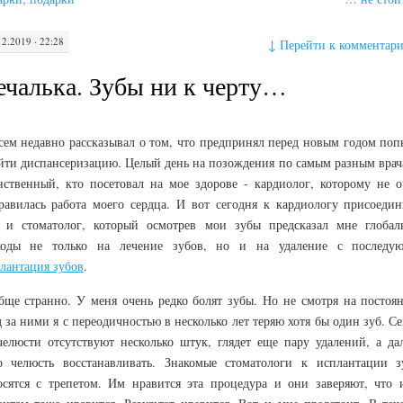
12.2019 · 22:28
↓
Перейти к комментар
ечалька. Зубы ни к черту…
сем недавно рассказывал о том, что предпринял перед новым годом поп
йти диспансеризацию. Целый день на позождения по самым разным врач
нственный, кто посетовал на мое здорове - кардиолог, которому не о
равилась работа моего сердца. И вот сегодня к кардиологу присоедин
 и стоматолог, который осмотрев мои зубы предсказал мне глобал
ходы не только на лечение зубов, но и на удаление с последу
лантация зубов
.
бще странно. У меня очень редко болят зубы. Но не смотря на постоя
д за ними я с переодичностью в несколько лет теряю хотя бы один зуб. С
челюсти отсутствуют несколько штук, глядет еще пару удалений, а да
о челюсть восстанавливать. Знакомые стоматологи к исплантации з
осятся с трепетом. Им нравится эта процедура и они заверяют, что 