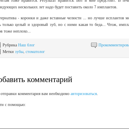
ентам тоже нравится. Результат нравится. Вот и мне предстоит. В теч
ледующих нескольких лет надо будет поставить около 7 имплантов.
тернатива - коронки и даже вставные челюсти ... но лучше исплантов м
ь только целый и здоровый зуб, но с ними какая то беда... Чтож, импл
в тоже неплохо...
Рубрика
Наш блог
Прокомментиров
Метки
зубы
,
стоматолог
обавить комментарий
 отправки комментария вам необходимо
авторизоваться
.
ти с помощью: