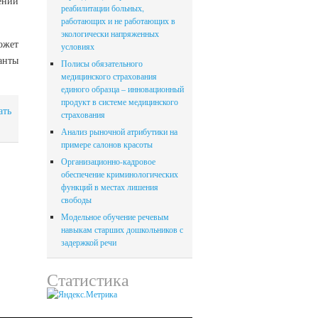
ении
реабилитации больных,
работающих и не работающих в
экологически напряженных
ожет
условиях
анты
Полисы обязательного
медицинского страхования
единого образца – инновационный
продукт в системе медицинского
ать
страхования
Анализ рыночной атрибутики на
примере салонов красоты
Организационно-кадровое
обеспечение криминологических
функций в местах лишения
свободы
Модельное обучение речевым
навыкам старших дошкольников с
задержкой речи
Статистика