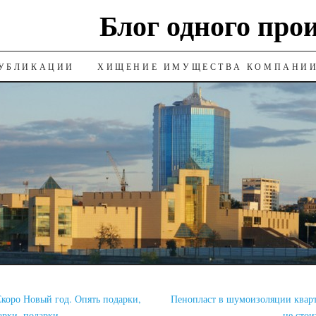
Блог одного про
УБЛИКАЦИИ
ХИЩЕНИЕ ИМУЩЕСТВА КОМПАНИ
коро Новый год. Опять подарки,
Пенопласт в шумоизоляции квар
арки, подарки
… не стои