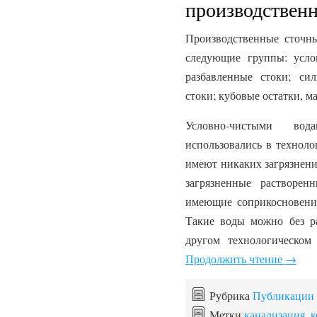
производствен
Производственные сточн
следующие группы: услов
разбавленные стоки; сил
стоки; кубовые остатки, ма
Условно-чистыми во
использовались в техноло
имеют никаких загрязнени
загрязненные растворе
имеющие соприкосновения
Такие воды можно без ра
другом технологическом
Продолжить чтение
→
Рубрика
Публикации
Метки
канализация
,
к