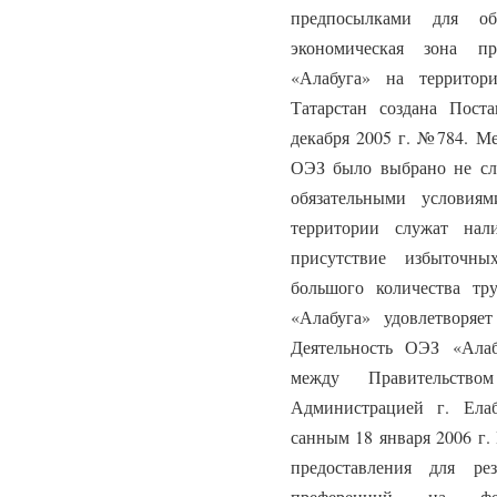
предпосылками для об
экономическая зона пр
«Алабуга» на территор
Татарстан создана Пост
декабря 2005 г. №784. М
ОЭЗ было выбрано не слу
обязательными условия
территории служат нал
присутствие избыточны
большого количества тр
«Алабуга» удовлетворяе
Деятельность ОЭЗ «Алаб
между Правительст
Администрацией г. Ела
санным 18 января 2006 г.
предоставления для р
преференций на фед