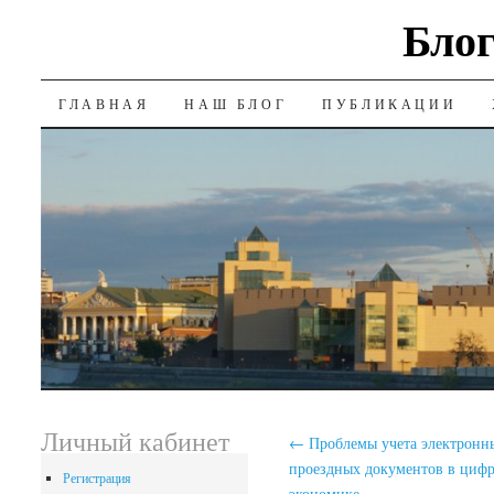
Блог
SKIP
ГЛАВНАЯ
НАШ БЛОГ
ПУБЛИКАЦИИ
TO
CONTENT
Личный кабинет
←
Проблемы учета электронн
проездных документов в циф
Регистрация
экономике