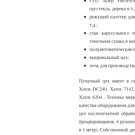
CO2 лазер PROFES
оргстекла, дерева и т.д
режущий плоттер для
т.д.;
стан карусельного 
тонельная сушка в ко
полуавтоматическая 
вышивальный цех;
печь для производств
Печатный цех имеет в с
Xerox DC240, Xerox 7142,
Xerox 6204 . Техника мер
качества оборудования дл
цех послепечатной обрабо
брощюровщиков, 4 рулонны
в 1 метр). Собственный ди