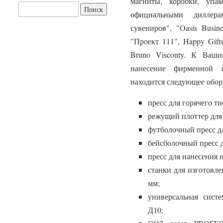
магниты, коробки, упа
Найти:
официальными диллер
сувениров", "Oasis Busines
"Проект 111", Happy Gifts,
Bruno Visconty. К Ваш
нанесение фирменной 
находится следующее обор
пресс для горячего ти
режущий плоттер для 
футболочный пресс д
бейсболочный пресс д
пресс для нанесения 
станки для изготовлен
мм;
универсальная сист
Д10;