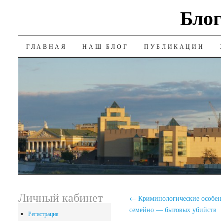
Блог
SKIP
ГЛАВНАЯ
НАШ БЛОГ
ПУБЛИКАЦИИ
TO
CONTENT
Личный кабинет
←
Криминологические особен
семейно — бытовых убийств
Регистрация