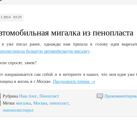
11.2014 · 03:25
втомобильная мигалка из пенопласта
 я уже писал ранее, однажды нам пришла в голову идея вырезат
ополистирола большую автомобильную мигалку
.
гие спросят, зачем?
ет напрашивается сам собой и в интернете я нашел, что моя идея уже 
лощена в жизнь в г.Москве.
Продолжить чтение
→
Рубрика
Наш блог
,
Пенопласт
Прокомментиров
Метки
мигалка
,
Москва
,
пенопласт
,
пенополистирол