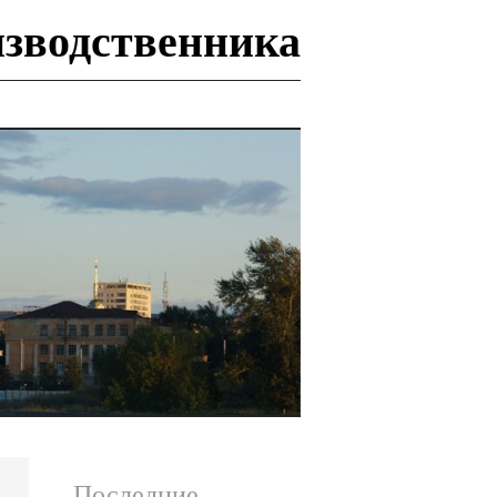
изводственника
И
Последние