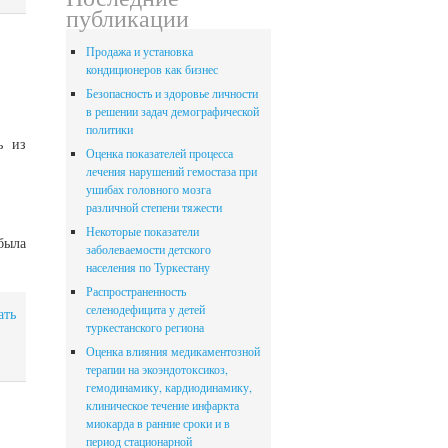
публикации
Продажа и установка
кондиционеров как бизнес
Безопасность и здоровье личности
в решении задач демографической
политики
ь из
Оценка показателей процесса
лечения нарушений гемостаза при
ушибах головного мозга
различной степени тяжести
Некоторые показатели
была
заболеваемости детского
населения по Туркестану
Распространенность
селенодефицита у детей
ать
туркестанского региона
Оценка влияния медикаментозной
терапии на экоэндотоксикоз,
гемодинамику, кардиодинамику,
клиническое течение инфаркта
миокарда в ранние сроки и в
период стационарной