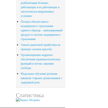
реабилитации больных,
работающих и не работающих в
экологически напряженных
условиях
Полисы обязательного
медицинского страхования
единого образца – инновационный
продукт в системе медицинского
страхования
Анализ рыночной атрибутики на
примере салонов красоты
Организационно-кадровое
обеспечение криминологических
функций в местах лишения
свободы
Модельное обучение речевым
навыкам старших дошкольников с
задержкой речи
Статистика